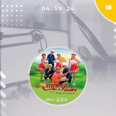
0
4
:
5
9
:
2
4