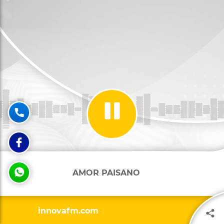
AMOR PAISANO
ECINITA
innovafm.com