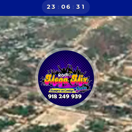
2
3
:
0
6
:
3
2