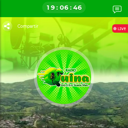
1
9
:
0
6
:
4
7
Compartir