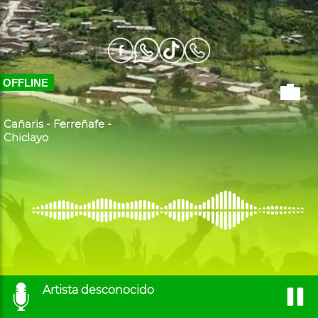
OFFLINE
Radio Quina Ra
Cañaris - Ferreñafe -
Chiclayo
Artista desconocido
Sin t��tulo