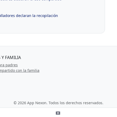
ladores declaran la recopilación
 Y FAMILIA
ara padres
partido con la familia
© 2026 App Nexon. Todos los derechos reservados.
ciones
Política de Privacidad
Acerca de App Nexon
Desarrollado
Perú (Español)