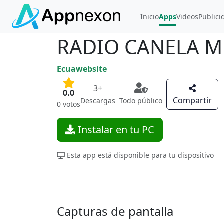
Inicio
Apps
Videos
Publici
RADIO CANELA 
Ecuawebsite
3+
0.0
Compartir
Descargas
Todo público
0 votos
Instalar en tu PC
Esta app está disponible para tu dispositivo
Capturas de pantalla