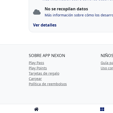
No se recopilan datos
Más información sobre cómo los desarrol
Ver detalles
SOBRE APP NEXON
NIÑOS
Play Pass
Guía p
Play Points
Uso com
Tarjetas de regalo
Canjear
Política de reembolsos
Términos y condi