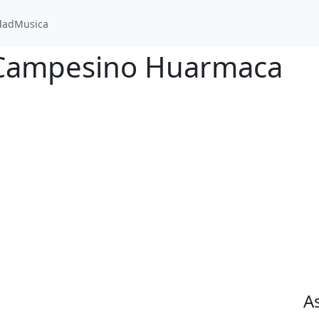
dad
Musica
l Campesino Huarmaca
A