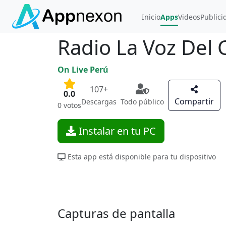
Inicio
Apps
Videos
Publici
Radio La Voz De
On Live Perú
107+
0.0
Compartir
Descargas
Todo público
0 votos
Instalar en tu PC
Esta app está disponible para tu dispositivo
Capturas de pantalla