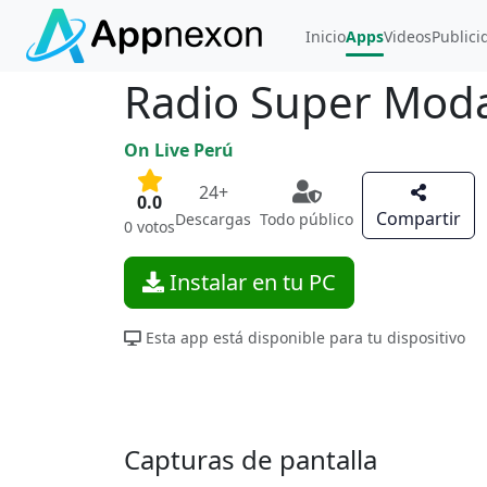
Inicio
Apps
Videos
Publici
Radio Super Mod
On Live Perú
24+
0.0
Compartir
Descargas
Todo público
0 votos
Instalar en tu PC
Esta app está disponible para tu dispositivo
Capturas de pantalla